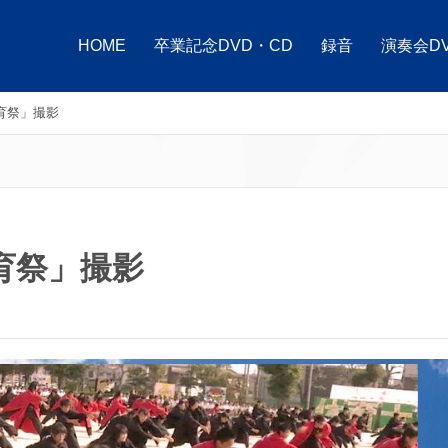
HOME
卒業記念DVD・CD
録音
演奏会D
育祭」撮影
育祭」撮影