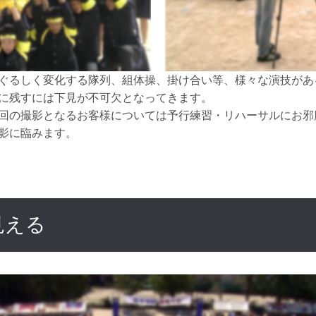
ぐるしく変化する隊列、組体操、掛け合い等、様々な演技があ
に残すには下見が不可欠となってきます。
回の撮影となるお客様については予行練習・リハーサルにお邪
影に臨みます。
見える