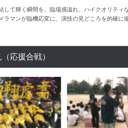
結して輝く瞬間を、臨場感溢れ、ハイクオリティ
メラマンが臨機応変に、演技の見どころを的確に
見（応援合戦）