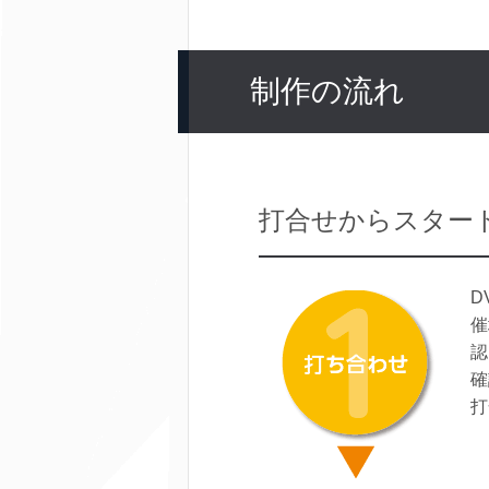
制作の流れ
打合せからスター
D
催
認
確
打