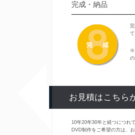
完成・納品
完
て
※
の
お見積はこちら
10年20年30年と経つに
DVD制作をご希望の方は、