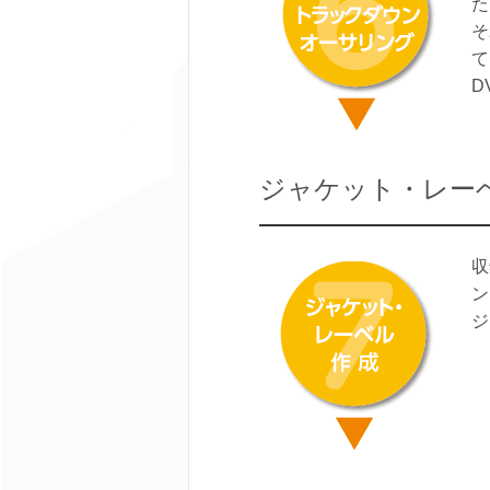
た
そ
て
D
ジャケット・レー
収
ン
ジ