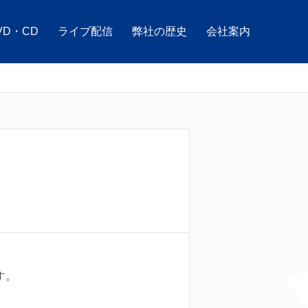
VD・CD
ライブ配信
弊社の歴史
会社案内
す。