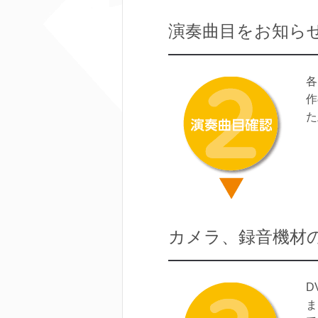
演奏曲目をお知ら
各
作
た
カメラ、録音機材
D
ま