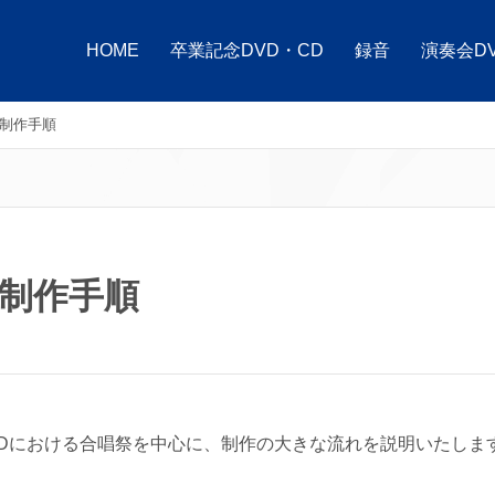
HOME
卒業記念DVD・CD
録音
演奏会D
D制作手順
D制作手順
CDにおける合唱祭を中心に、制作の大きな流れを説明いたしま