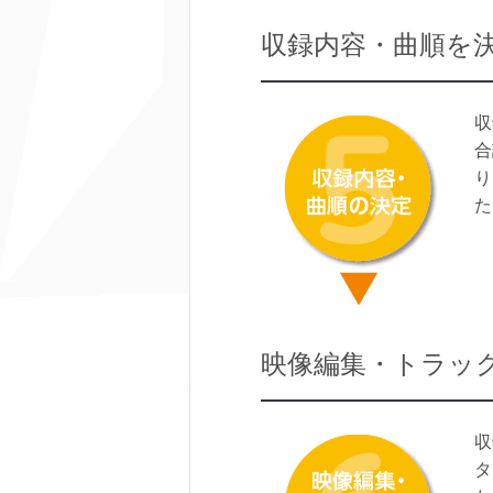
収録内容・曲順を
収
合
り
た
映像編集・トラック
収
タ